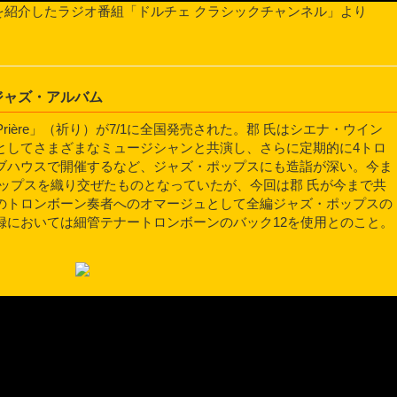
を紹介したラジオ番組「ドルチェ クラシックチャンネル」より
ジャズ・アルバム
ière」（祈り）が7/1に全国発売された。郡 氏はシエナ・ウイン
としてさまざまなミュージシャンと共演し、さらに定期的に4トロ
ブハウスで開催するなど、ジャズ・ポップスにも造詣が深い。今ま
ップスを織り交ぜたものとなっていたが、今回は郡 氏が今まで共
のトロンボーン奏者へのオマージュとして全編ジャズ・ポップスの
録においては細管テナートロンボーンのバック12を使用とのこと。
。