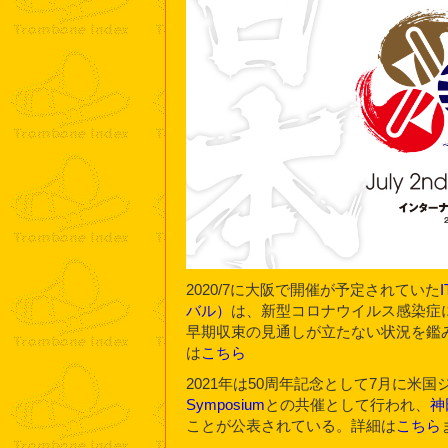
2020/7に大阪で開催が予定されていた
バル）
は、新型コロナウイルス感染症に
早期収束の見通しが立たない状況を鑑み、
は
こちら
2021年は50周年記念として7月に米
Symposium
との共催として行われ、
神
ことが公表されている。詳細は
こちら