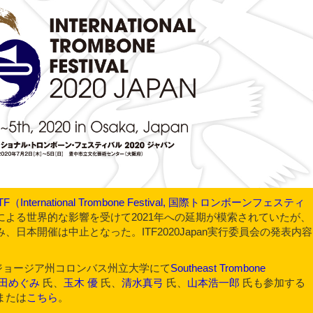
ITF（International Trombone Festival, 国際トロンボーンフェスティ
よる世界的な影響を受けて2021年への延期が模索されていたが、
日本開催は中止となった。ITF2020Japan実行委員会の発表内容
国ジョージア州コロンバス州立大学にて
Southeast Trombone
田めぐみ
氏、
玉木 優
氏、
清水真弓
氏、
山本浩一郎
氏も参加する
または
こちら
。