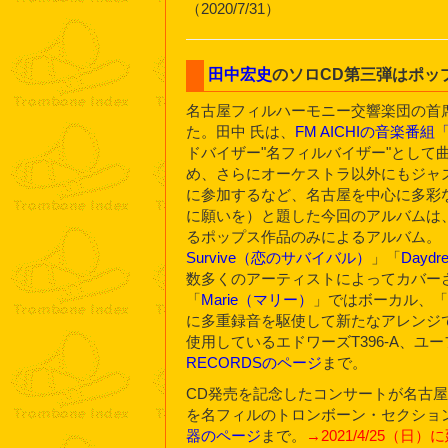
（2020/7/31）
田中宏史
のソロCD第三弾はポッ
名古屋フィルハーモニー交響楽団の首
た。田中 氏は、
FM AICHIの音楽
ドバイザー"名フィルバイザー"として
め、さらにオーケストラ以外にもジャズトロ
に参加するなど、名古屋を中心に多彩な活動を
に願いを）と題した今回のアルバムは、同世
るポップス作品のみによるアルバム。
Survive（恋のサバイバル）
」「
Dayd
数多くのアーティストによってカバー
「
Marie（マリー）
」ではボーカル、「K
に多重録音を駆使して新たなアレンジ
使用しているエドワーズT396-A、ユー
RECORDSのページ
まで。
CD発売を記念したコンサートが名古
を名フィルのトロンボーン・セクショ
器のページ
まで。
→2021/4/25（