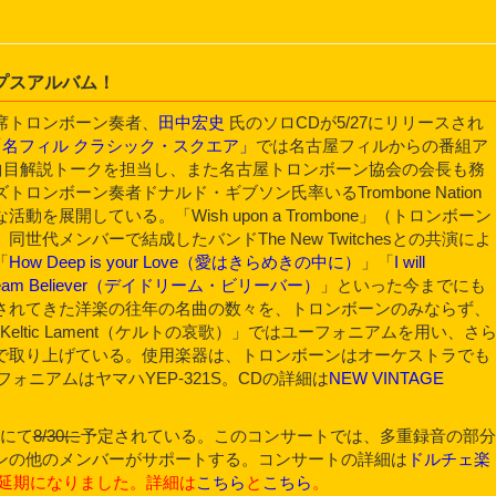
プスアルバム！
席トロンボーン奏者、
田中宏史
氏のソロCDが5/27にリリースされ
番組「名フィル クラシック・スクエア」
では名古屋フィルからの番組ア
曲目解説トークを担当し、また名古屋トロンボーン協会の会長も務
ンボーン奏者ドナルド・ギブソン氏率いるTrombone Nation
展開している。「Wish upon a Trombone」（トロンボーン
代メンバーで結成したバンドThe New Twitchesとの共演によ
「
How Deep is your Love（愛はきらめきの中に）
」「
I will
ream Believer（デイドリーム・ビリーバー）
」といった今までにも
されてきた洋楽の往年の名曲の数々を、トロンボーンのみならず、
eltic Lament（ケルトの哀歌）」ではユーフォニアムを用い、さ
で取り上げている。使用楽器は、トロンボーンはオーケストラでも
フォニアムはヤマハYEP-321S。CDの詳細は
NEW VINTAGE
屋にて
8/30に
予定されている。このコンサートでは、多重録音の部分
ンの他のメンバーがサポートする。コンサートの詳細は
ドルチェ楽
日）に延期になりました。詳細は
こちら
と
こちら
。