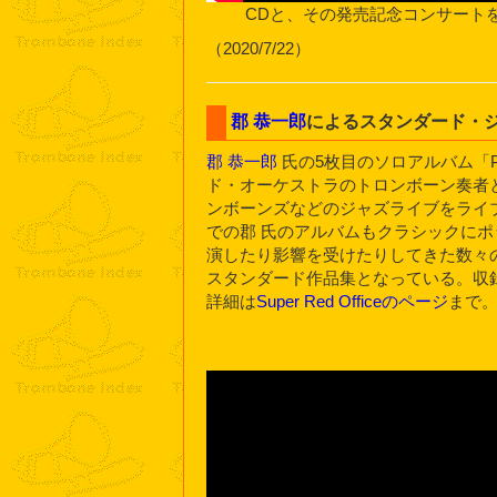
CDと、その発売記念コンサート
（2020/7/22）
郡 恭一郎
によるスタンダード・
郡 恭一郎
氏の5枚目のソロアルバム「Pr
ド・オーケストラのトロンボーン奏者
ンボーンズなどのジャズライブをライ
での郡 氏のアルバムもクラシックにポ
演したり影響を受けたりしてきた数々
スタンダード作品集となっている。収
詳細は
Super Red Officeのページ
まで