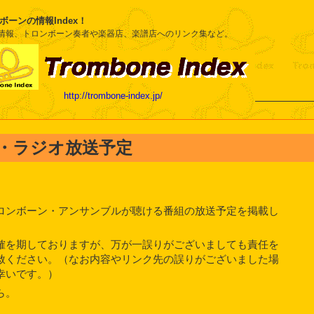
ボーンの情報Index！
情報、トロンボーン奏者や楽器店、楽譜店へのリンク集など。
http://trombone-index.jp/
・ラジオ放送予定
ロンボーン・アンサンブルが聴ける番組の放送予定を掲載し
確を期しておりますが、万が一誤りがございましても責任を
赦ください。（なお内容やリンク先の誤りがございました場
幸いです。）
ら。