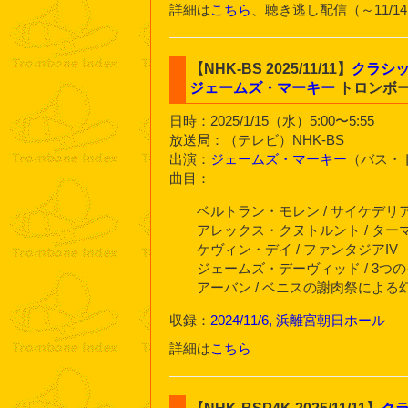
詳細は
こちら
、聴き逃し配信（～11/1
【NHK-BS 2025/11/11】
クラシ
ジェームズ・マーキー
トロンボ
日時：2025/1/15（水）5:00〜5:55
放送局：（テレビ）NHK-BS
出演：
ジェームズ・マーキー
（バス・
曲目：
ベルトラン・モレン / サイケデリ
アレックス・クヌトルント / タ
ケヴィン・デイ / ファンタジアIV
ジェームズ・デーヴィッド / 3
アーバン / ベニスの謝肉祭による
収録：
2024/11/6, 浜離宮朝日ホール
詳細は
こちら