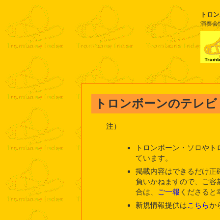
トロン
演奏会
トロンボーンのテレビ
注）
トロンボーン・ソロやト
ています。
掲載内容はできるだけ正
負いかねますので、ご容
合は、
ご一報
くださると
新規情報提供は
こちら
か