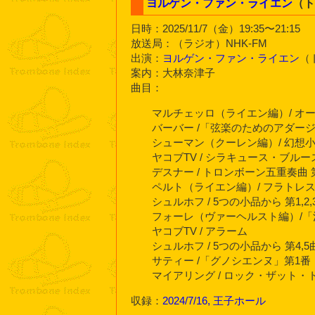
ヨルゲン・ファン・ライエン
（
日時：2025/11/7（金）19:35〜21:15
放送局：（ラジオ）NHK-FM
出演：
ヨルゲン・ファン・ライエン
（
案内：大林奈津子
曲目：
マルチェッロ（ライエン編）/ オ
バーバー /「弦楽のためのアダー
シューマン（クーレン編）/ 幻想小
ヤコブTV / シラキュース・ブルー
デスナー / トロンボーン五重奏曲 
ペルト（ライエン編）/ フラトレ
シュルホフ / 5つの小品から 第1,
フォーレ（ヴァーヘルスト編）/「
ヤコブTV / アラーム
シュルホフ / 5つの小品から 第4
サティー /「グノシエンヌ」第1番
マイアリング / ロック・ザット・
収録：
2024/7/16, 王子ホール