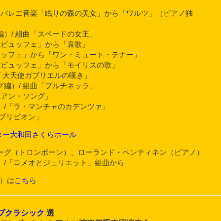
 バレエ音楽「眠りの森の美女」から「ワルツ」（ピアノ独
）/ 組曲「スペードの女王」
式ビュッフェ」から「哀歌」
ュッフェ」から「ワン・ミュート・テナー」
式ビュッフェ」から「モイリスの歌」
タ「大天使ガブリエルの嘆き」
編）/ 組曲「プルチネッラ」
ィアン・ソング」
）/「ラ・マンチャのカデンツァ」
ブリビオン」
センター大和田さくらホール
ーグ（トロンボーン）、ローランド・ペンティネン（ピアノ）
）/「ロメオとジュリエット」組曲から
3）は
こちら
ブクラシック
選