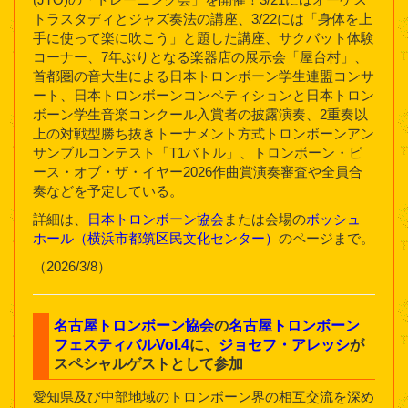
トラスタディとジャズ奏法の講座、3/22には「身体を上
手に使って楽に吹こう」と題した講座、サクバット体験
コーナー、7年ぶりとなる楽器店の展示会「屋台村」、
首都圏の音大生による日本トロンボーン学生連盟コンサ
ート、日本トロンボーンコンペティションと日本トロン
ボーン学生音楽コンクール入賞者の披露演奏、2重奏以
上の対戦型勝ち抜きトーナメント方式トロンボーンアン
サンブルコンテスト「T1バトル」、トロンボーン・ピ
ース・オブ・ザ・イヤー2026作曲賞演奏審査や全員合
奏などを予定している。
詳細は、
日本トロンボーン協会
または会場の
ボッシュ
ホール（横浜市都筑区民文化センター）
のページまで。
（2026/3/8）
名古屋トロンボーン協会
の
名古屋トロンボーン
フェスティバルVol.4
に、
ジョセフ・アレッシ
が
スペシャルゲストとして参加
愛知県及び中部地域のトロンボーン界の相互交流を深め