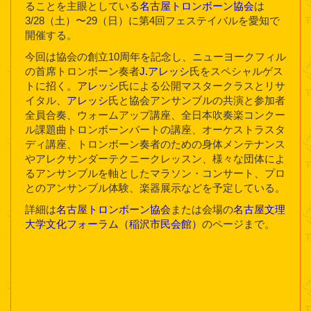
ることを主眼としている
名古屋トロンボーン協会
は
3/28（土）〜29（日）に第4回フェステイバルを愛知で
開催する。
今回は協会の創立10周年を記念し、ニューヨークフィル
の首席トロンボーン奏者
J.アレッシ
氏をスペシャルゲス
トに招く。
アレッシ
氏による公開マスタークラスとリサ
イタル、
アレッシ
氏と協会アンサンブルの共演と参加者
全員合奏、ウォームアップ講座、全日本吹奏楽コンクー
ル課題曲トロンボーンパートの講座、オーケストラスタ
ディ講座、トロンボーン奏者のための身体メンテナンス
やアレクサンダーテクニークレッスン、様々な団体によ
るアンサンブルを軸としたマラソン・コンサート、プロ
とのアンサンブル体験、楽器展示などを予定している。
詳細は
名古屋トロンボーン協会
または会場の
名古屋文理
大学文化フォーラム（稲沢市民会館）
のページまで。