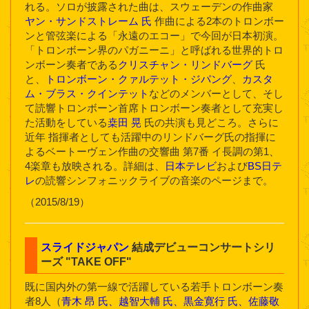
れる。ソロが披露された曲は、スウェーデンの作曲家
ヤン・サンドストレーム 氏
作曲による2本のトロンボー
ンと管弦楽による「永遠のエコー」で今回が日本初演。
「トロンボーン界のパガニーニ」と呼ばれる世界的トロ
ンボーン奏者である
クリスチャン・リンドバーグ
氏
と、
トロンボーン・クァルテット・ジパング
、
カスタ
ム・ブラス・クインテット
などのメンバーとして、そし
て読響トロンボーン首席トロンボーン奏者として充実し
た活動をしている
桒田 晃
氏の共演も見どころ。さらに
近年 指揮者としても活躍中のリンドバーグ氏の指揮に
よるベートーヴェン作曲の交響曲 第7番 イ長調の第1、
4楽章も放映される。詳細は、
日本テレビ
および
BS日テ
レ
の読響シンフォニックライブの音楽のページまで。
（2015/8/19）
スライドジャパン
結成デビューコンサートシリ
ーズ "TAKE OFF"
既に国内外の第一線で活躍している若手トロンボーン奏
者8人（
青木 昂 氏、越智大輔 氏、黒金寛行 氏、佐藤敬