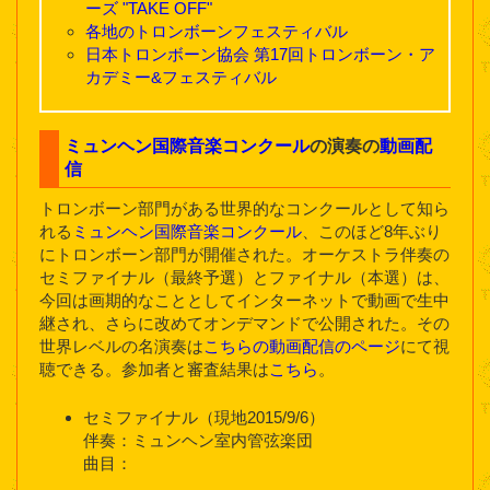
ーズ "TAKE OFF"
各地のトロンボーンフェスティバル
日本トロンボーン協会 第17回トロンボーン・ア
カデミー&フェスティバル
ミュンヘン国際音楽コンクール
の演奏の
動画配
信
トロンボーン部門がある世界的なコンクールとして知ら
れる
ミュンヘン国際音楽コンクール
、このほど8年ぶり
にトロンボーン部門が開催された。オーケストラ伴奏の
セミファイナル（最終予選）とファイナル（本選）は、
今回は画期的なこととしてインターネットで動画で生中
継され、さらに改めてオンデマンドで公開された。その
世界レベルの名演奏は
こちらの動画配信のページ
にて視
聴できる。参加者と審査結果は
こちら
。
セミファイナル（現地2015/9/6）
伴奏：ミュンヘン室内管弦楽団
曲目：