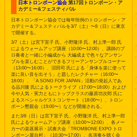
日本トロンボーン協会
第17回トロンボーン・ア
カデミー&フェスティバル
日本トロンボーン協会では毎年恒例のトロンボーン・ア
カデミー＆フェスティバルを3/7（土）〜8（日）に東京
で開催する。
3/7（土）は宮下宣子 氏、小野隆洋 氏、村上準一郎 氏
によるウォームアップ講座（10:00〜12:00）、講師のプ
ロ奏者と一緒に小編成から 大編成まで色々なアンサン
ブルを楽しむことができるフリーアンサンブルコーナー
（13:00〜16:00）、沼田司 氏による「身体を楽に使って
楽に良い音を出そう」と題したレクチャー（16:00〜
18:00）、「A SONG FOR JAPAN」活動の発起人であ
る品川隆 氏によるトークライブ（17:00〜18:00）および
今や人気・実力ともにトップクラスの藤原功次郎 氏に
よるスペシャルゲストコンサート（18:00〜）、トロン
ボーン懇親会（19:00〜）などが開催される。
また3/8（日）は宮下宣子 氏、小野隆洋 氏、村上準一郎
氏によるウォームアップ講座（10:00〜12:00）、各メー
カーの楽器展示・試奏大会「TROMBONE EXPO トロ
ンボーン屋台村」（10:30〜17:00）、名演奏を聴く会