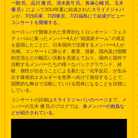
一朗 氏、品川 隆 氏、清水真弓 氏、鳥塚心輔 氏、玉木
優 氏
）によって2014年夏に結成された
スライドジャパ
ン
が、
7/19兵庫、7/20東京、7/21福島にて結成デビュー
コンサートを開催する
。
ヨーロッパで開催された世界的なトロンボーン・フェス
ティバルに集ったメンバー4人が "純国産チーム" の発足
を提唱したことに、日本国内で活躍するメンバー4人が
共鳴。コンサートに限らず、教育、啓蒙、国内及び国際
的交流などの幅広い活動を見据えており、国内と国外で
活動するメンバーたちの様々なバックグラウンド、経
験、個性が出会うことによる新たな「化学反応」が生み
出す爆発的エネルギーを世界へ向けて発信することで、
国際的な舞台で活動していける団体になることを目標に
している。
コンサートの詳細は
スライドジャパンのページ
まで。メ
ンバーの玉木 優 氏のブログでは、
各メンバーの抱負な
どが紹介されている
。