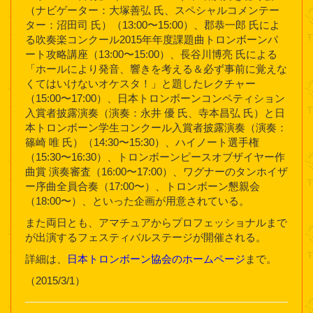
（ナビゲーター：大塚善弘 氏、スペシャルコメンテー
ター：沼田司 氏）（13:00〜15:00）、郡恭一郎 氏によ
る吹奏楽コンクール2015年年度課題曲トロンボーンパ
ート攻略講座（13:00〜15:00）、長谷川博亮 氏による
「ホールにより発音、響きを考える＆必ず事前に覚えな
くてはいけないオケスタ！」と題したレクチャー
（15:00〜17:00）、日本トロンボーンコンペティション
入賞者披露演奏（演奏：永井 優 氏、寺本昌弘 氏）と日
本トロンボーン学生コンクール入賞者披露演奏（演奏：
篠崎 唯 氏）（14:30〜15:30）、ハイノート選手権
（15:30〜16:30）、トロンボーンピースオブザイヤー作
曲賞 演奏審査（16:00〜17:00）、ワグナーのタンホイザ
ー序曲全員合奏（17:00〜）、トロンボーン懇親会
（18:00〜）、といった企画が用意されている。
また両日とも、アマチュアからプロフェッショナルまで
が出演するフェスティバルステージが開催される。
詳細は、
日本トロンボーン協会のホームページ
まで。
（2015/3/1）