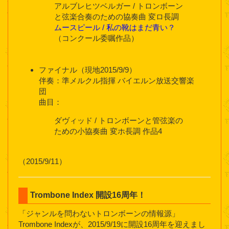
アルブレヒツベルガー / トロンボーン
と弦楽合奏のための協奏曲 変ロ長調
ムースピール / 私の靴はまだ青い？
（コンクール委嘱作品）
ファイナル（現地2015/9/9）
伴奏：準メルクル指揮 バイエルン放送交響楽
団
曲目：
ダヴィッド / トロンボーンと管弦楽の
ための小協奏曲 変ホ長調 作品4
（2015/9/11）
Trombone Index 開設16周年！
「ジャンルを問わないトロンボーンの情報源」
Trombone Indexが、2015/9/19に開設16周年を迎えまし