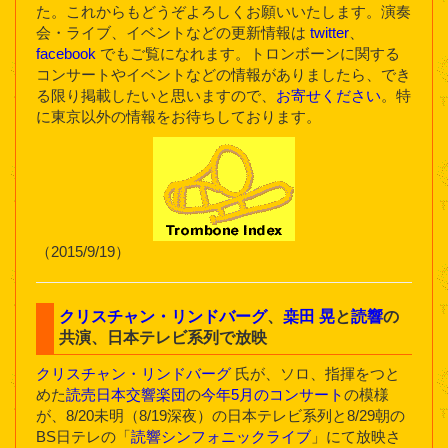
た。これからもどうぞよろしくお願いいたします。演奏
会・ライブ、イベントなどの更新情報は
twitter
、
facebook
でもご覧になれます。トロンボーンに関する
コンサートやイベントなどの情報がありましたら、でき
る限り掲載したいと思いますので、
お寄せください
。特
に東京以外の情報をお待ちしております。
（2015/9/19）
クリスチャン・リンドバーグ
、
桒田 晃
と
読響
の
共演、日本テレビ系列で放映
クリスチャン・リンドバーグ
氏が、ソロ、指揮をつと
めた
読売日本交響楽団
の
今年5月のコンサート
の模様
が、8/20未明（8/19深夜）の日本テレビ系列と8/29朝の
BS日テレの「
読響シンフォニックライブ
」にて放映さ