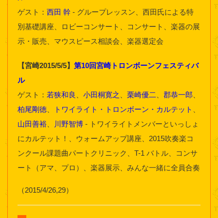
ゲスト：
西田 幹
- グループレッスン、西田氏による特
別基礎講座、ロビーコンサート、コンサート、楽器の展
示・販売、マウスピース相談会、楽器選定会
【宮崎2015/5/5】
第10回宮崎トロンボーンフェスティバ
ル
ゲスト：
若狭和良
、
小田桐寛之
、
栗崎優二
、
郡恭一郎
、
柏尾剛徳
、
トワイライト・トロンボーン・カルテット
、
山田善裕
、
川野智博
- トワイライトメンバーといっしょ
にカルテット！、ウォームアップ講座、2015吹奏楽コ
ンクール課題曲パートクリニック、T-1 バトル、コンサ
ート（アマ、プロ）、楽器展示、みんな一緒に全員合奏
（2015/4/26,29）