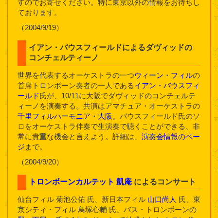
すのでお寄せください。特に東京以外の情報をお待ちし
ております。
（2004/9/19）
イアン・バウスフィールドによるダヴィッドの
コンチェルティーノ
世界を代表するオーケストラの一つ
ウィーン・フィル
の
首席トロンボーン奏者の一人である
イアン・バウスフィ
ールド
氏が、10/11に大阪でダヴィッドのコンチェルテ
ィーノを演奏する。共演はアマチュア・オーケストラの
千里フィルハーモニア・大阪
。バウスフィールド氏のソ
ロをオーケストラ伴奏で生演奏で聴くことができる、非
常に貴重な機会と言えよう。詳細は、
演奏会情報のペー
ジ
まで。
（2004/9/20）
トロンボーンカルテット 凱庵
によるコンサート
仙台フィル 菊池公佑 氏、新日本フィル
山口尚人
氏、東
京シティ・フィル 鳥塚心輔 氏、バス・トロンボーンの