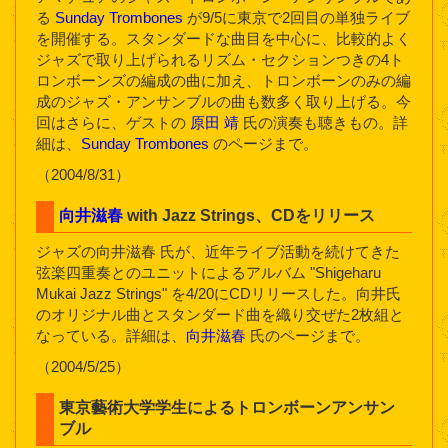
る
Sunday Trombones
が9/5に東京で2回目の単独ライブ
を開催する。スタンダードな曲目を中心に、比較的よく
ジャズで取り上げられるリズム・セクションつきの4ト
ロンボーンズの編成の曲に加え、トロンボーンのみの編
成のジャズ・アンサンブルの曲も数多く取り上げる。今
回はさらに、ゲストの
原田 靖
氏の演奏も聴きもの。詳
細は、
Sunday Trombones
のページまで。
（2004/8/31）
向井滋春
with Jazz Strings、CDをリリース
ジャズの向井滋春 氏が、近年ライブ活動を続けてきた
弦楽四重奏とのユニットによるアルバム "Shigeharu
Mukai Jazz Strings" を4/20にCDリリースした。向井氏
のオリジナル曲とスタンダード曲を織り交ぜた2枚組と
なっている。詳細は、
向井滋春
氏のページまで。
（2004/5/25）
東京藝術大学学生によるトロンボーンアンサン
ブル