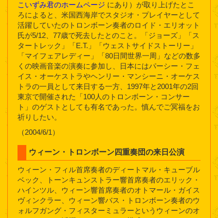
こいずみ君のホームページ
にあり）が取り上げたとこ
ろによると、米国西海岸でスタジオ・プレイヤーとして
活躍していたのトロンボーン奏者のロイド・エリオット
氏が5/12、77歳で死去したとのこと。「ジョーズ」「ス
タートレック」「E.T.」「ウェストサイドストーリー」
「マイフェアレディー」「80日間世界一周」などの数多
くの映画音楽の演奏に参加し、日本にはパーシー・フェ
イス・オーケストラやヘンリー・マンシーニ・オーケス
トラの一員として来日する一方、1997年と2001年の2回
東京で開催された「100人のトロンボーン・コンサー
ト」のゲストとしても有名であった。慎んでご冥福をお
祈りしたい。
（2004/6/1）
ウィーン・トロンボーン四重奏団の来日公演
ウィーン・フィル首席奏者のディートマル・キューブル
ベック、トーンキュンストラー響首席奏者のエリック・
ハインツル、ウィーン響首席奏者のオトマール・ガイス
ヴィンクラー、ウィーン響バス・トロンボーン奏者のウ
ォルフガング・フィスターミュラーというウィーンのオ