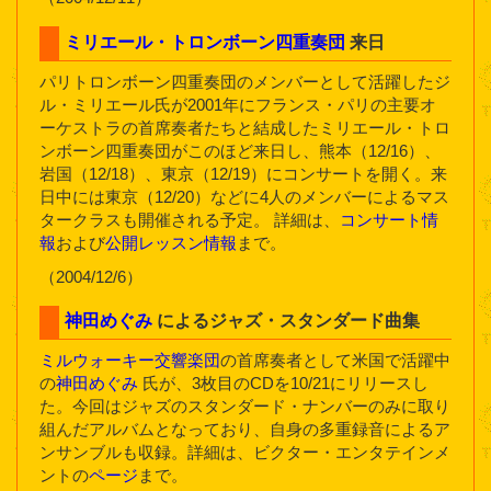
ミリエール・トロンボーン四重奏団
来日
パリトロンボーン四重奏団のメンバーとして活躍したジ
ル・ミリエール氏が2001年にフランス・パリの主要オ
ーケストラの首席奏者たちと結成したミリエール・トロ
ンボーン四重奏団がこのほど来日し、熊本（12/16）、
岩国（12/18）、東京（12/19）にコンサートを開く。来
日中には東京（12/20）などに4人のメンバーによるマス
タークラスも開催される予定。 詳細は、
コンサート情
報
および
公開レッスン情報
まで。
（2004/12/6）
神田めぐみ
によるジャズ・スタンダード曲集
ミルウォーキー交響楽団
の首席奏者として米国で活躍中
の
神田めぐみ
氏が、3枚目のCDを10/21にリリースし
た。今回はジャズのスタンダード・ナンバーのみに取り
組んだアルバムとなっており、自身の多重録音によるア
ンサンブルも収録。詳細は、ビクター・エンタテインメ
ントの
ページ
まで。