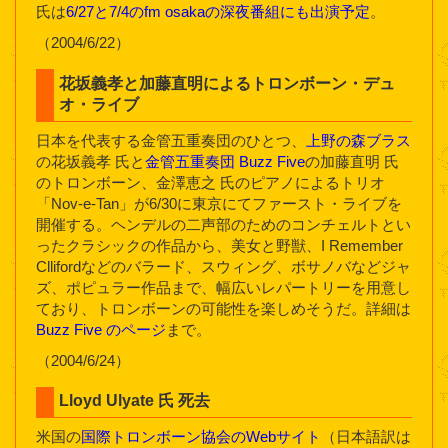
氏は
6/27と7/4のfm osakaの深夜番組にも出演予定
。
（2004/6/22）
花坂義孝と加藤直明によるトロンボーン・デュ
オ・ライブ
日本を代表する金管五重奏団のひとつ、
上野の森ブラス
の花坂義孝 氏と
金管五重奏団 Buzz Five
の加藤直明 氏
のトロンボーン、金澤恵之 氏のピアノによるトリオ
「Nov-e-Tan」が6/30に東京にてファースト・ライブを
開催する。ヘンデルの二声部のためのコンチェルトとい
ったクラシックの作品から、美女と野獣、I Remember
Cllifordなどのバラード、スウィング、ボサノバなどジャ
ズ、ポピュラー作品まで、幅広いレパートリーを用意し
ており、トロンボーンの可能性を楽しめそうだ。詳細は
Buzz Five のページ
まで。
（2004/6/24）
Lloyd Ulyate 氏 死去
米国の
国際トロンボーン協会のWebサイト
（日本語訳は