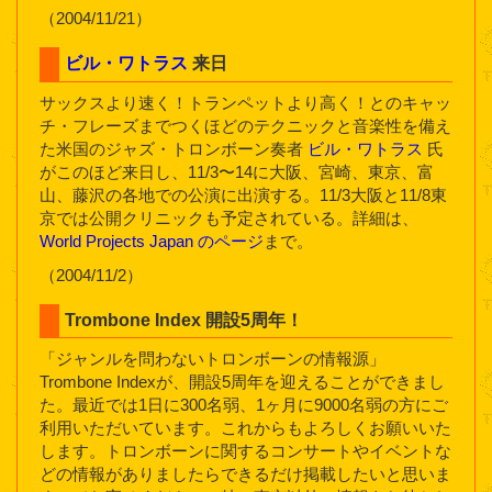
（2004/11/21）
ビル・ワトラス
来日
サックスより速く！トランペットより高く！とのキャッ
チ・フレーズまでつくほどのテクニックと音楽性を備え
た米国のジャズ・トロンボーン奏者
ビル・ワトラス
氏
がこのほど来日し、11/3〜14に大阪、宮崎、東京、富
山、藤沢の各地での公演に出演する。11/3大阪と11/8東
京では公開クリニックも予定されている。詳細は、
World Projects Japan のページ
まで。
（2004/11/2）
Trombone Index 開設5周年！
「ジャンルを問わないトロンボーンの情報源」
Trombone Indexが、開設5周年を迎えることができまし
た。最近では1日に300名弱、1ヶ月に9000名弱の方にご
利用いただいています。これからもよろしくお願いいた
します。トロンボーンに関するコンサートやイベントな
どの情報がありましたらできるだけ掲載したいと思いま