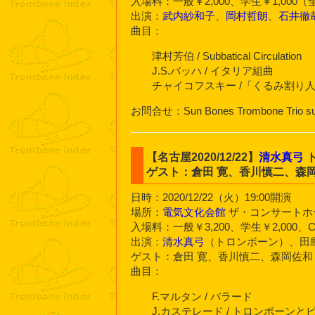
入場料：一般￥2,000、学生￥1,000
出演：
武内紗和子
、
岡村哲朗
、
石井徹
曲目：
津村芳伯 / Subbatical Circulation
J.S.バッハ / イタリア組曲
チャイコフスキー /「くるみ割り
お問合せ：Sun Bones Trombone Trio s
【名古屋2020/12/22】
清水真弓
ト
ゲスト：倉田 寛、香川慎二、森
日時：2020/12/22（火）19:00開演
場所：
電気文化会館
ザ・コンサートホ
入場料：一般￥3,200、学生￥2,000、
出演：
清水真弓
（トロンボーン）、田
ゲスト：倉田 寛、香川慎二、森岡佐和
曲目：
F.マルタン / バラード
J.カステレード / トロンボーン