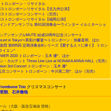
下創 トロンボーン・リサイタル
雅哉 バストロンボーンリサイタル【北九州公演】
元司 バストロンボーンコンサート（完売）
雅哉 バストロンボーンリサイタル【福岡公演】
すかウインドアンサンブル 第61回演奏会〜ウインター イルミネーショ
ボーンアンサンブルMUTE 結成10周年記念コンサート
N" Concert in Tokyo〜異彩の饗宴〜トロンボーン：加藤直明、ほか
交響楽団 第895回 定期演奏会Bシリーズ【愛する人々に捧ぐ】 トロン
ライエン*
 POWER 2020 トロンボーン：玉木 優*、ほか
カルテット Throw Line Live at NONAKA ANNA HALL（完売）
otion 3rd Concert トロンボーン：玉木 優*
回高崎元旦コンサート トロンボーン：中川英二郎*、ほか（完売）
rombone Trio
クリスマスコンサート
村哲朗
、
石井徹哉
ール（大阪・阪急宝塚線 曽根）