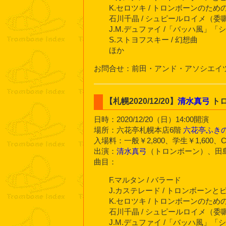
K.セロツキ / トロンボーンのため
石川千晶 / シュピールロイメ（委
J.M.デュファイ /「バッハ風」
S.ストヨフスキー / 幻想曲
ほか
お問合せ：前田・アンド・アソシエイツ voyag
【札幌2020/12/20】
清水真弓
トロ
日時：2020/12/20（日）14:00開演
場所：六花亭札幌本店6階
六花亭ふき
入場料：一般￥2,800、学生￥1,600、
出演：
清水真弓
（トロンボーン）、田
曲目：
F.マルタン / バラード
J.カステレード / トロンボーン
K.セロツキ / トロンボーンのため
石川千晶 / シュピールロイメ（委
J.M.デュファイ /「バッハ風」