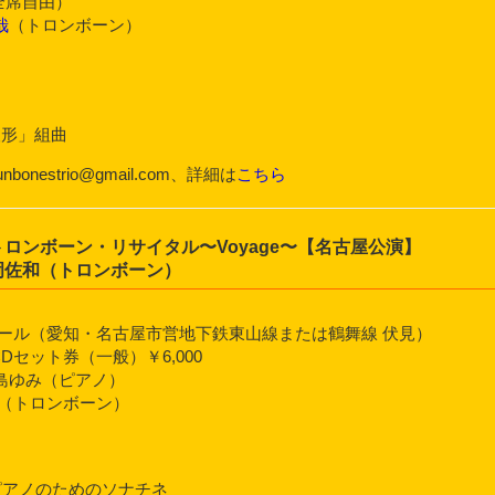
（全席自由）
哉
（トロンボーン）
人形」組曲
unbonestrio@gmail.com、詳細は
こちら
ロンボーン・リサイタル〜Voyage〜【名古屋公演】
岡佐和（トロンボーン）
ール（愛知・名古屋市営地下鉄東山線または鶴舞線 伏見）
CDセット券（一般）￥6,000
島ゆみ（ピアノ）
（トロンボーン）
とピアノのためのソナチネ