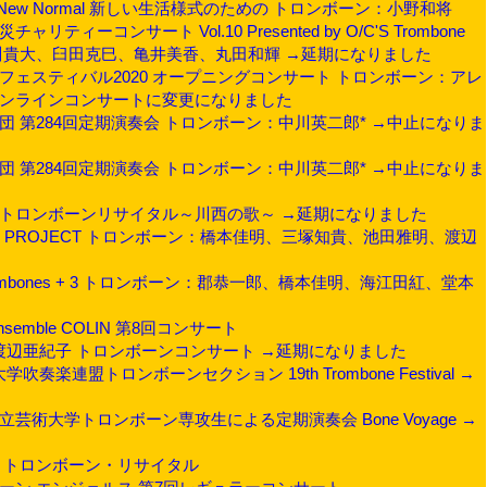
rt In New Normal 新しい生活様式のための トロンボーン：小野和将
ャリティーコンサート Vol.10 Presented by O/C'S Trombone
長谷川貴大、臼田克巳、亀井美香、丸田和輝 →延期になりました
ア文化フェスティバル2020 オープニングコンサート トロンボーン：アレ
オンラインコンサートに変更になりました
響楽団 第284回定期演奏会 トロンボーン：中川英二郎* →中止になりま
響楽団 第284回定期演奏会 トロンボーン：中川英二郎* →中止になりま
功次郎トロンボーンリサイタル～川西の歌～ →延期になりました
HIYAN PROJECT トロンボーン：橋本佳明、三塚知貴、池田雅明、渡辺
 4 Trombones + 3 トロンボーン：郡恭一郎、橋本佳明、海江田紅、堂本
Ensemble COLIN 第8回コンサート
歌》渡辺亜紀子 トロンボーンコンサート →延期になりました
学吹奏楽連盟トロンボーンセクション 19th Trombone Festival →
知県立芸術大学トロンボーン専攻生による定期演奏会 Bone Voyage →
次郎 トロンボーン・リサイタル