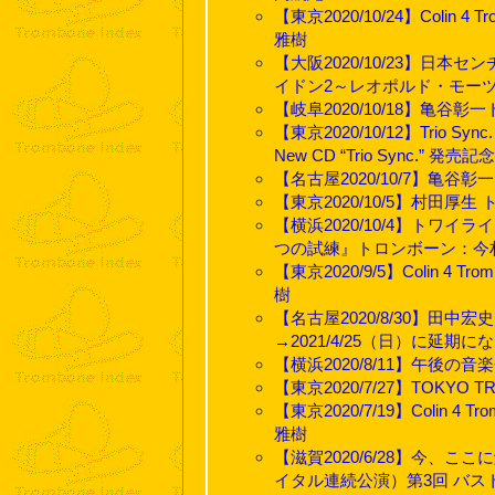
【東京2020/10/24】Coli
雅樹
【大阪2020/10/23】日
イドン2～レオポルド・モーツ
【岐阜2020/10/18】亀谷
【東京2020/10/12】Trio S
New CD “Trio Sync.” 発売
【名古屋2020/10/7】亀谷
【東京2020/10/5】村田厚生
【横浜2020/10/4】トワ
つの試練』トロンボーン：今
【東京2020/9/5】Colin 
樹
【名古屋2020/8/30】田中宏史 
→2021/4/25（日）に延期に
【横浜2020/8/11】午後
【東京2020/7/27】TOKYO TROMB
【東京2020/7/19】Colin
雅樹
【滋賀2020/6/28】今
イタル連続公演）第3回 バス