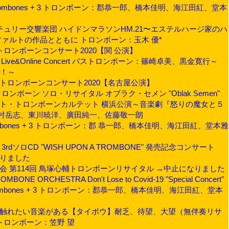
n 4 Trombones + 3 トロンボーン：郡恭一郎、橋本佳明、海江田紅、堂本
本センチュリー交響楽団 ハイドンマラソンHM.21〜エステルハージ家のハ
ァルトの作品とともに トロンボーン：玉木 優*
彰一トロンボーンコンサート2020【関 公演】
ync. Live&Online Concert バストロンボーン：篠崎卓美、黒金寛行～
記念！～
彰一トロンボーンコンサート2020【名古屋公演】
 トロンボーン ソロ・リサイタル オブラク・セメン "Oblak Semen"
イライト・トロンボーンカルテット 横浜公演～音楽劇『怒りの魔女と５
村岳志、東川暁洋、廣田純一、佐藤敬一朗
4 Trombones + 3 トロンボーン：郡 恭一郎、橋本佳明、海江田紅、堂本雅
3rdソロCD "WISH UPON A TROMBONE" 発売記念コンサート
なりました
の音楽会 第114回 鳥塚心輔トロンボーンリサイタル →中止になりました
ONE ORCHESTRA Don't Lose to Covid-19 "Special Concert"
 4 Trombones + 3 トロンボーン：郡恭一郎、橋本佳明、海江田紅、堂本
、ここに触れたい音楽がある【タイボウ】耐乏、待望、大望（無伴奏リサ
トロンボーン：笠野 望