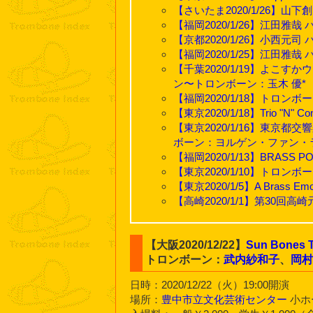
【さいたま2020/1/26】山
【福岡2020/1/26】江田
【京都2020/1/26】小西
【福岡2020/1/25】江田
【千葉2020/1/19】よこ
ン〜トロンボーン：玉木 優*
【福岡2020/1/18】トロン
【東京2020/1/18】Trio "
【東京2020/1/16】東京都
ボーン：ヨルゲン・ファン・
【福岡2020/1/13】BRASS
【東京2020/1/10】トロンボーン・
【東京2020/1/5】A Brass Em
【高崎2020/1/1】第30
【大阪2020/12/22】
Sun Bones T
トロンボーン：
武内紗和子
、
岡
日時：2020/12/22（火）19:00開演
場所：
豊中市立文化芸術センター
小ホ