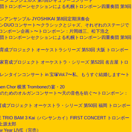
ロンボーン エンジェルス 第7回レギュラーコンサート
交響楽団トロンボーンセクションによる札幌トロンボーン四重奏団 第9回
ーンアンサンブル JYOSHIKAI 第8回定期演奏会
ンボーンDUOコンサート〜クラシックとジャズ、それぞれのステージで
ロンボーン企画＞〜トロンボーン：片岡雄三、松下浩之
交響楽団トロンボーンセクションによる札幌トロンボーン四重奏団 第9回
奏家育成プロジェクト オーケストラシリーズ 第53回 大阪 トロンボー
演奏家育成プロジェクト オーケストラ・シリーズ 第52回 名古屋 トロ
ーバレンタインコンサート in 宝塚Vol.7〜私、もうすぐ結婚します〜ト
nen Chor 横濱 Tromboneの宴・20
7回市民のためのオルガンコンサート〜天の音色を紡ぐ〜トロンボーン：
奏家育成プロジェクト オーケストラ・シリーズ 第50回 福岡 トロンボー
E TRIO BAM 3 Kai（バンサンカイ）FIRST CONCERT トロンボー
上源太郎
ew Year LIVE（完売）