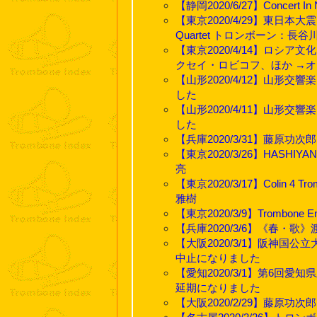
【静岡2020/6/27】Conce
【東京2020/4/29】東日本大震災チ
Quartet トロンボーン：
【東京2020/4/14】ロシ
クセイ・ロビコフ、ほか →
【山形2020/4/12】山形交
した
【山形2020/4/11】山形交
した
【兵庫2020/3/31】藤原
【東京2020/3/26】HAS
亮
【東京2020/3/17】Colin
雅樹
【東京2020/3/9】Trombone 
【兵庫2020/3/6】《春・
【大阪2020/3/1】阪神国公立大
中止になりました
【愛知2020/3/1】第6回愛
延期になりました
【大阪2020/2/29】藤原功