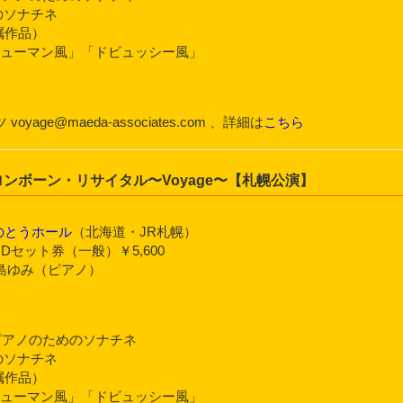
のソナチネ
嘱作品）
「シューマン風」「ドビュッシー風」
e@maeda-associates.com 、詳細は
こちら
ンボーン・リサイタル〜Voyage〜【札幌公演】
のとうホール
（北海道・JR札幌）
CDセット券（一般）￥5,600
島ゆみ（ピアノ）
とピアノのためのソナチネ
のソナチネ
嘱作品）
「シューマン風」「ドビュッシー風」