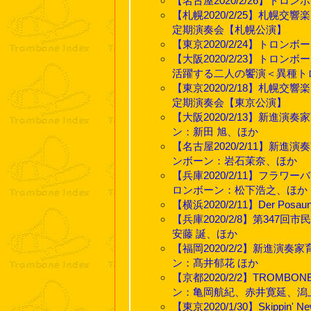
【名古屋2020/2/26】ト
【札幌2020/2/25】札幌
定期演奏会【札幌公演】
【東京2020/2/24】トロンボ
【大阪2020/2/23】トロ
活躍する二人の饗演＜異種ト
【東京2020/2/18】札幌
定期演奏会【東京公演】
【大阪2020/2/13】新進演
ン：新田 旭、ほか
【名古屋2020/2/11】新進
ンボーン：岩石茉奈、ほか
【兵庫2020/2/11】フラワ
ロンボーン：松下浩之、ほか
【横浜2020/2/11】Der Posau
【兵庫2020/2/8】第34
安藤 誕、ほか
【福岡2020/2/2】新進演
ン：髙井郁花 ほか
【京都2020/2/2】TROMBON
ン：亀岡航紀、赤井寛延、潟
【東京2020/1/30】Skippin' N